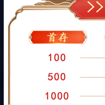
六、服务中止与终止
在以下任一情况下，平台有权中
用户违反本协议内容或法律法
用户提供虚假信息或存在安全
基于线上买球官网平台运营策
七、免责声明
本平台所提供的数据及内容仅为
八、协议修改
本平台保留随时修改本协议条款
九、法律适用与争议解决
本协议适用中华人民共和国法律