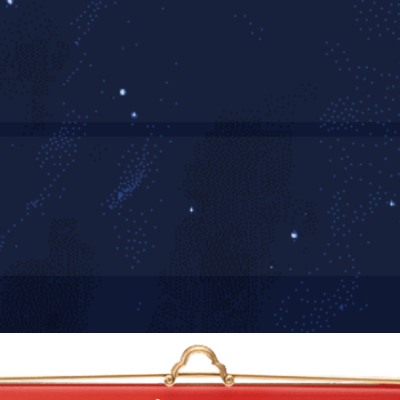
操作承担全部法律责任，包括但不限于信息发布、数据浏览、评论等。
数据服务、赛事预告、资讯分发、用户互动等功能，具体服务内容将
行为：
安全
权、名誉权、知识产权等
或广告行为
虫、数据镜像等行为
限于界面结构、数据接口、文字、图像、音频、源代码等）均归本平
形式使用。