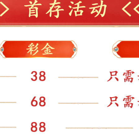
止或终止对用户的全部或部分服务，且无需提前通知：
规
风险
略的调整
参考之用，所有信息按“现状”提供。因使用服务导致的直接或间接损
的权利。修改内容将在平台公示并即时生效，用户继续使用服务即代
。如有争议，双方应协商解决，协商不成的，应提交至平台所在地人