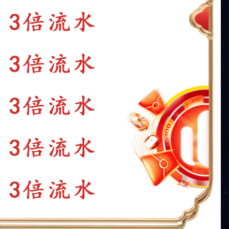
行为分析效率。
异常请求率
0.9%